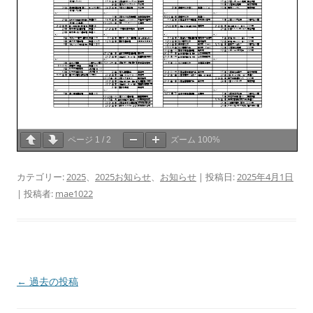
ページ
1
/
2
ズーム
100%
カテゴリー:
2025
、
2025お知らせ
、
お知らせ
| 投稿日:
2025年4月1日
|
投稿者:
mae1022
投
←
過去の投稿
稿