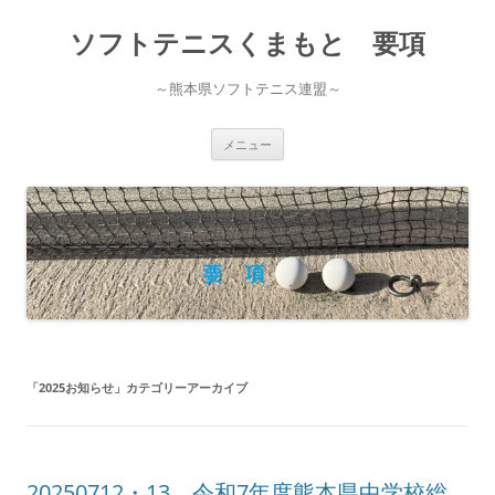
コ
ン
ソフトテニスくまもと 要項
テ
ン
ツ
へ
～熊本県ソフトテニス連盟～
ス
キ
ッ
プ
メニュー
「
2025お知らせ
」カテゴリーアーカイブ
20250712・13 令和7年度熊本県中学校総