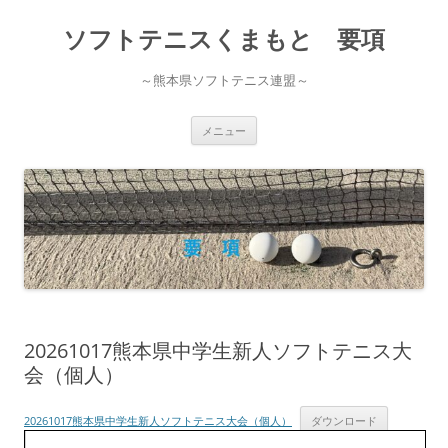
コ
ン
ソフトテニスくまもと 要項
テ
ン
ツ
へ
～熊本県ソフトテニス連盟～
ス
キ
ッ
プ
メニュー
20261017熊本県中学生新人ソフトテニス大
会（個人）
20261017熊本県中学生新人ソフトテニス大会（個人）
ダウンロード