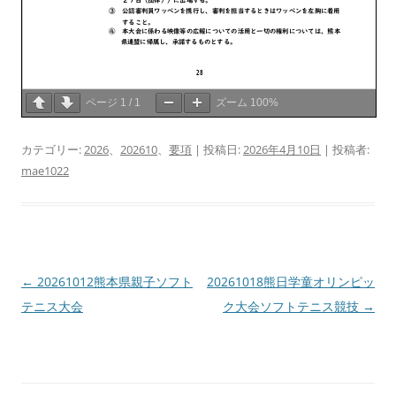
ページ
1
/
1
ズーム
100%
カテゴリー:
2026
、
202610
、
要項
| 投稿日:
2026年4月10日
|
投稿者:
mae1022
投
←
20261012熊本県親子ソフト
20261018熊日学童オリンピッ
稿
テニス大会
ク大会ソフトテニス競技
→
ナ
ビ
ゲ