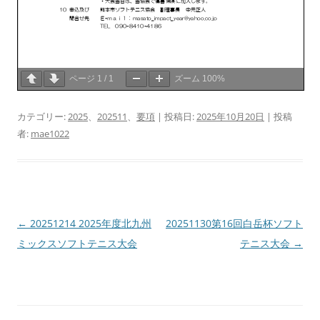
ページ
1
/
1
ズーム
100%
カテゴリー:
2025
、
202511
、
要項
| 投稿日:
2025年10月20日
|
投稿
者:
mae1022
投
←
20251214 2025年度北九州
20251130第16回白岳杯ソフト
稿
ミックスソフトテニス大会
テニス大会
→
ナ
ビ
ゲ