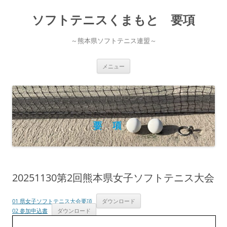
コ
ン
ソフトテニスくまもと 要項
テ
ン
ツ
へ
～熊本県ソフトテニス連盟～
ス
キ
ッ
プ
メニュー
20251130第2回熊本県女子ソフトテニス大会
01 県女子ソフトテニス大会要項
ダウンロード
02 参加申込書
ダウンロード