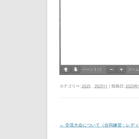
ページ
1
/
1
ズー
カテゴリー:
2025
、
202511
| 投稿日:
2025
投
←
交流大会について（合同練習：レディース）20
稿