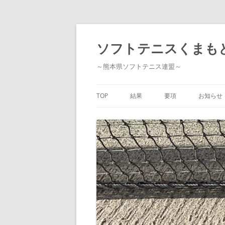
コ
ン
テ
ソフトテニスくまも
ン
ツ
へ
～熊本県ソフトテニス連盟～
ス
キ
ッ
プ
TOP
結果
要項
お知らせ