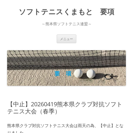
コ
ン
ソフトテニスくまもと 要項
テ
ン
ツ
へ
～熊本県ソフトテニス連盟～
ス
キ
ッ
プ
メニュー
【中止】20260419熊本県クラブ対抗ソフト
テニス大会（春季）
熊本県クラブ対抗ソフトテニス大会は雨天の為、【中止】とな
りました。