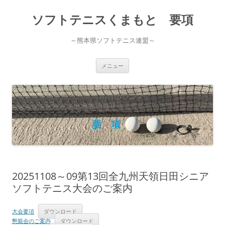
コ
ン
ソフトテニスくまもと 要項
テ
ン
ツ
へ
～熊本県ソフトテニス連盟～
ス
キ
ッ
プ
メニュー
20251108～09第13回全九州天領日田シニア
ソフトテニス大会のご案内
大会要項
ダウンロード
懇親会のご案内
ダウンロード