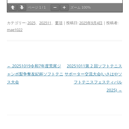
ページ
1
/
1
ズーム
100%
カテゴリー:
2025
、
202511
、
要項
| 投稿日:
2025年9月4日
|
投稿者:
mae1022
投
←
20251019令和7年度荒尾ジ
20251011第 2 回ソフトテニス
稿
ャンボ梨争奪友紀杯ソフトテニ
サポーター交流大会(いさはやソ
ナ
ス大会
フトテニスフェスティバル
ビ
2025)
→
ゲ
ー
シ
ョ