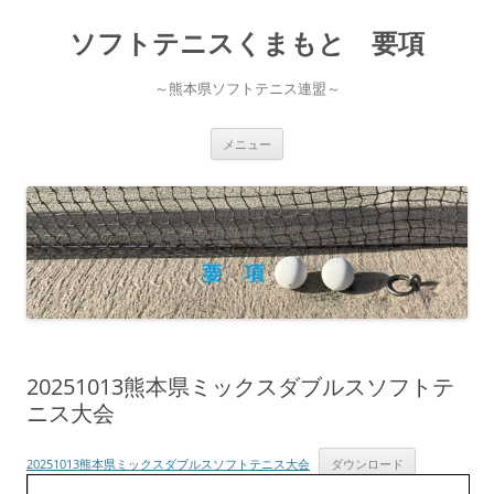
コ
ン
ソフトテニスくまもと 要項
テ
ン
ツ
へ
～熊本県ソフトテニス連盟～
ス
キ
ッ
プ
メニュー
20251013熊本県ミックスダブルスソフトテ
ニス大会
20251013熊本県ミックスダブルスソフトテニス大会
ダウンロード