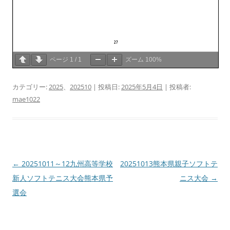
ページ
1
/
1
ズーム
100%
カテゴリー:
2025
、
202510
| 投稿日:
2025年5月4日
|
投稿者:
mae1022
投
←
20251011～12九州高等学校
20251013熊本県親子ソフトテ
稿
新人ソフトテニス大会熊本県予
ニス大会
→
ナ
選会
ビ
ゲ