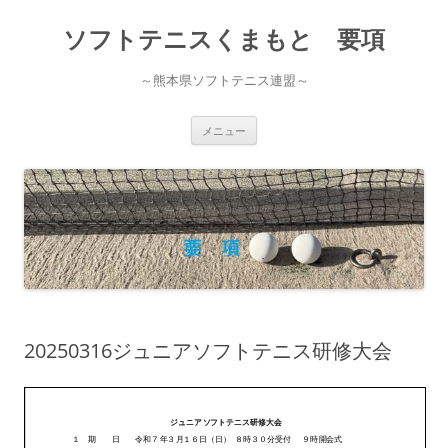
コ
ン
ソフトテニスくまもと 要項
テ
ン
ツ
へ
～熊本県ソフトテニス連盟～
ス
キ
ッ
プ
メニュー
20250316ジュニアソフトテニス研修大会