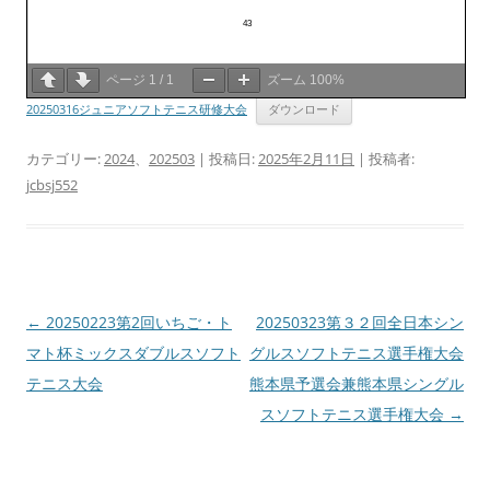
ページ
1
/
1
ズーム
100%
20250316ジュニアソフトテニス研修大会
ダウンロード
カテゴリー:
2024
、
202503
| 投稿日:
2025年2月11日
|
投稿者:
jcbsj552
投
←
20250223第2回いちご・ト
20250323第３２回全日本シン
稿
マト杯ミックスダブルスソフト
グルスソフトテニス選手権大会
ナ
テニス大会
熊本県予選会兼熊本県シングル
ビ
スソフトテニス選手権大会
→
ゲ
ー